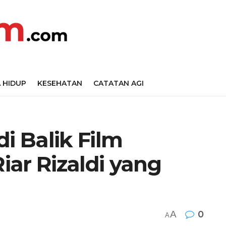
 HIDUP
KESEHATAN
CATATAN AGI
i Balik Film
ar Rizaldi yang
A
0
A