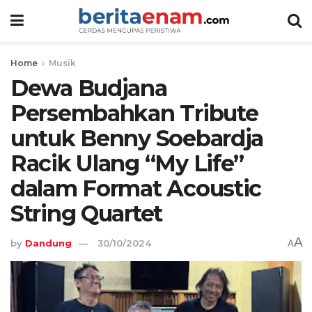
Home
Musik
Dewa Budjana
Persembahkan Tribute
untuk Benny Soebardja
Racik Ulang “My Life”
dalam Format Acoustic
String Quartet
A
by
Dandung
30/10/2024
A