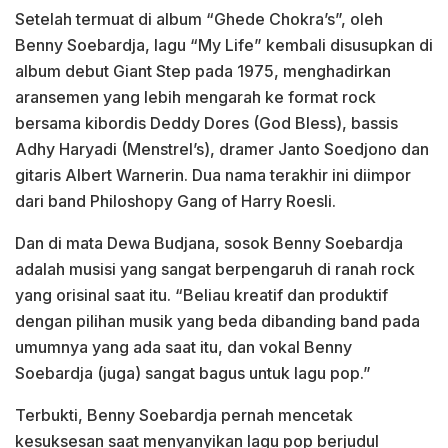
Setelah termuat di album “Ghede Chokra’s”, oleh
Benny Soebardja, lagu “My Life” kembali disusupkan di
album debut Giant Step pada 1975, menghadirkan
aransemen yang lebih mengarah ke format rock
bersama kibordis Deddy Dores (God Bless), bassis
Adhy Haryadi (Menstrel’s), dramer Janto Soedjono dan
gitaris Albert Warnerin. Dua nama terakhir ini diimpor
dari band Philoshopy Gang of Harry Roesli.
Dan di mata Dewa Budjana, sosok Benny Soebardja
adalah musisi yang sangat berpengaruh di ranah rock
yang orisinal saat itu. “Beliau kreatif dan produktif
dengan pilihan musik yang beda dibanding band pada
umumnya yang ada saat itu, dan vokal Benny
Soebardja (juga) sangat bagus untuk lagu pop.”
Terbukti, Benny Soebardja pernah mencetak
kesuksesan saat menyanyikan lagu pop berjudul