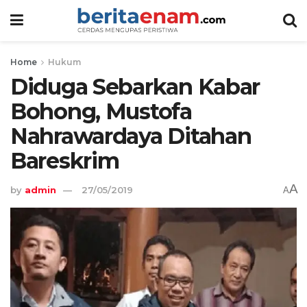
Home
Hukum
Diduga Sebarkan Kabar
Bohong, Mustofa
Nahrawardaya Ditahan
Bareskrim
A
by
admin
27/05/2019
A