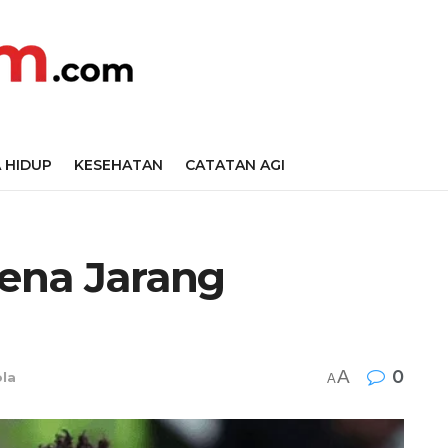
 HIDUP
KESEHATAN
CATATAN AGI
rena Jarang
A
0
la
A