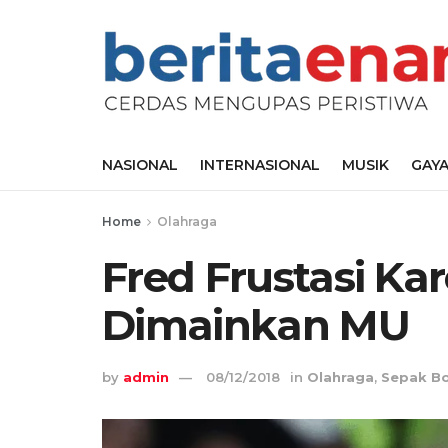
NASIONAL
INTERNASIONAL
MUSIK
GAYA
Home
Olahraga
Fred Frustasi Ka
Dimainkan MU
by
admin
08/12/2018
in
Olahraga
,
Sepak Bo