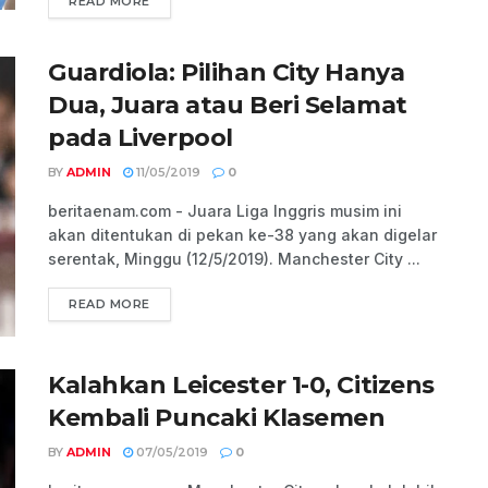
READ MORE
Guardiola: Pilihan City Hanya
Dua, Juara atau Beri Selamat
pada Liverpool
BY
ADMIN
11/05/2019
0
beritaenam.com - Juara Liga Inggris musim ini
akan ditentukan di pekan ke-38 yang akan digelar
serentak, Minggu (12/5/2019). Manchester City ...
READ MORE
Kalahkan Leicester 1-0, Citizens
Kembali Puncaki Klasemen
BY
ADMIN
07/05/2019
0