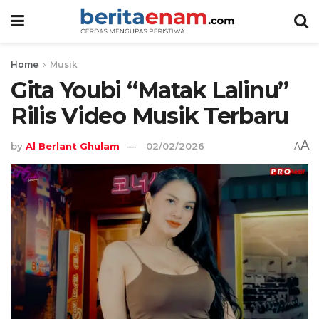
Home
Musik
Gita Youbi “Matak Lalinu”
Rilis Video Musik Terbaru
A
by
Al Berlant Ghulam
02/02/2026
A