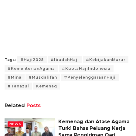
Tags:
#Haji2025
#IbadahHaji
#KebijakanMurur
#KementerianAgama
#KuotaHajiIndonesia
#Mina
#Muzdalifah
#PenyelenggaraanHaji
#Tanazul
Kemenag
Related
Posts
Kemenag dan Atase Agama
NEWS
Turki Bahas Peluang Kerja
Sama Pengiriman Qari