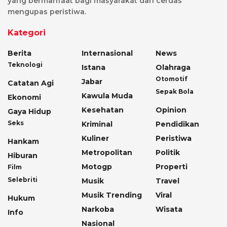
yang bermanfaat bagi masyarakat dan cerdas
mengupas peristiwa.
Kategori
Berita
Internasional
News
Teknologi
Istana
Olahraga
Otomotif
Jabar
Catatan Agi
Sepak Bola
Kawula Muda
Ekonomi
Kesehatan
Opinion
Gaya Hidup
Seks
Kriminal
Pendidikan
Kuliner
Peristiwa
Hankam
Metropolitan
Politik
Hiburan
Motogp
Properti
Film
Selebriti
Musik
Travel
Musik Trending
Viral
Hukum
Narkoba
Wisata
Info
Nasional