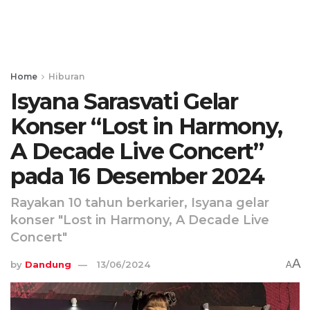
Home
Hiburan
Isyana Sarasvati Gelar
Konser “Lost in Harmony,
A Decade Live Concert”
pada 16 Desember 2024
Rayakan 10 tahun berkarier, Isyana gelar
konser "Lost in Harmony, A Decade Live
Concert"
A
by
Dandung
13/06/2024
A