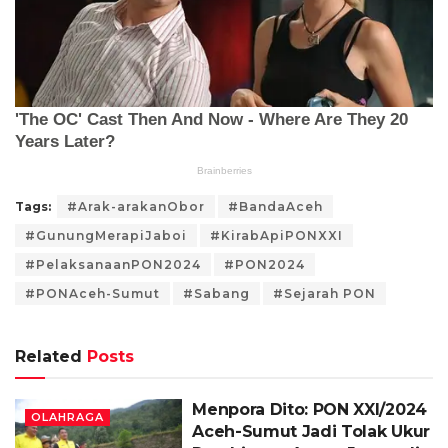
Tags:
#Arak-arakanObor
#BandaAceh
#GunungMerapiJaboi
#KirabApiPONXXI
#PelaksanaanPON2024
#PON2024
#PONAceh-Sumut
#Sabang
#Sejarah PON
Related
Posts
Menpora Dito: PON XXI/2024
OLAHRAGA
Aceh-Sumut Jadi Tolak Ukur