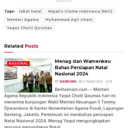
Tags:
label halal
Majelis Ulama Indonesia (MUI)
Menteri Agama
Muhammad Aqil Irham
Yaqut Cholil Qoumas
Related
Posts
Menag dan Wamenkeu
NASIONAL
Bahas Persiapan Natal
Nasional 2024
BY
DANDUNG
2 YEARS AGO
0
Beritaenam.com -- Menteri
Agama Republik Indonesia Yaqut Cholil Qoumas hari ini
menerima kunjungan Wakil Menteri Keuangan II Tommy
Djiwandono di Kantor Kementerian Agama Pusat, Lapangan
Banteng, Jakarta. Pertemuan ini membahas persiapan
Natal Nasional 2024. Menag Yaqut mengungkapkan
rencana mengadakan Natal...