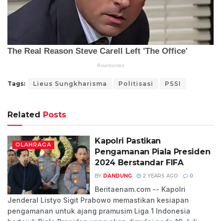
Tags:
Lieus Sungkharisma
Politisasi
PSSI
Related
Posts
Kapolri Pastikan
OLAHRAGA
Pengamanan Piala Presiden
2024 Berstandar FIFA
BY
DANDUNG
2 YEARS AGO
0
Beritaenam.com -- Kapolri
Jenderal Listyo Sigit Prabowo memastikan kesiapan
pengamanan untuk ajang pramusim Liga 1 Indonesia