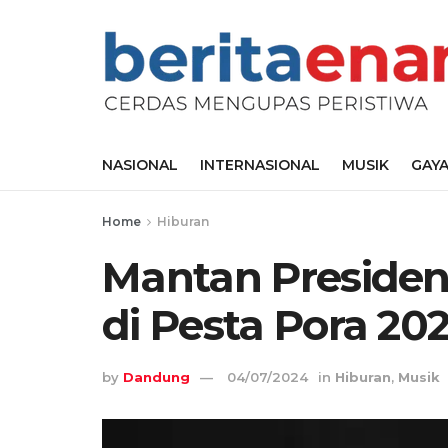
NASIONAL
INTERNASIONAL
MUSIK
GAYA
Home
Hiburan
Mantan Presiden
di Pesta Pora 20
by
Dandung
04/07/2024
in
Hiburan
,
Musik