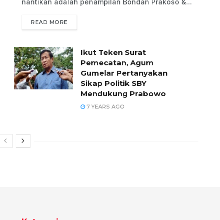
nantikan adalah penampilan Bondan Prakoso &...
READ MORE
Ikut Teken Surat
Pemecatan, Agum
Gumelar Pertanyakan
Sikap Politik SBY
Mendukung Prabowo
7 YEARS AGO