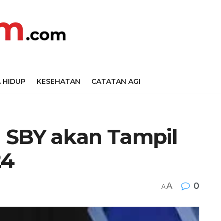
 HIDUP
KESEHATAN
CATATAN AGI
 SBY akan Tampil
24
A
0
A