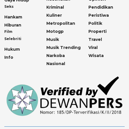
Gaya Hidup
Seks
Kriminal
Pendidikan
Kuliner
Peristiwa
Hankam
Metropolitan
Politik
Hiburan
Motogp
Properti
Film
Selebriti
Musik
Travel
Musik Trending
Viral
Hukum
Narkoba
Wisata
Info
Nasional