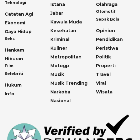
Teknologi
Istana
Olahraga
Otomotif
Jabar
Catatan Agi
Sepak Bola
Kawula Muda
Ekonomi
Kesehatan
Opinion
Gaya Hidup
Seks
Kriminal
Pendidikan
Kuliner
Peristiwa
Hankam
Metropolitan
Politik
Hiburan
Motogp
Properti
Film
Selebriti
Musik
Travel
Musik Trending
Viral
Hukum
Narkoba
Wisata
Info
Nasional