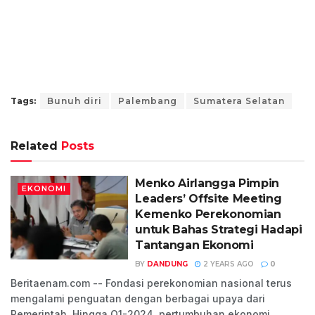
Tags:
Bunuh diri
Palembang
Sumatera Selatan
Related
Posts
Menko Airlangga Pimpin
EKONOMI
Leaders’ Offsite Meeting
Kemenko Perekonomian
untuk Bahas Strategi Hadapi
Tantangan Ekonomi
BY
DANDUNG
2 YEARS AGO
0
Beritaenam.com -- Fondasi perekonomian nasional terus
mengalami penguatan dengan berbagai upaya dari
Pemerintah. Hingga Q1-2024, pertumbuhan ekonomi