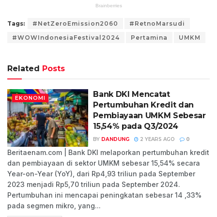
Tags:
#NetZeroEmission2060
#RetnoMarsudi
#WOWIndonesiaFestival2024
Pertamina
UMKM
Related
Posts
Bank DKI Mencatat
EKONOMI
Pertumbuhan Kredit dan
Pembiayaan UMKM Sebesar
15,54% pada Q3/2024
BY
DANDUNG
2 YEARS AGO
0
Beritaenam.com | Bank DKI melaporkan pertumbuhan kredit
dan pembiayaan di sektor UMKM sebesar 15,54% secara
Year-on-Year (YoY), dari Rp4,93 triliun pada September
2023 menjadi Rp5,70 triliun pada September 2024.
Pertumbuhan ini mencapai peningkatan sebesar 14 ,33%
pada segmen mikro, yang...