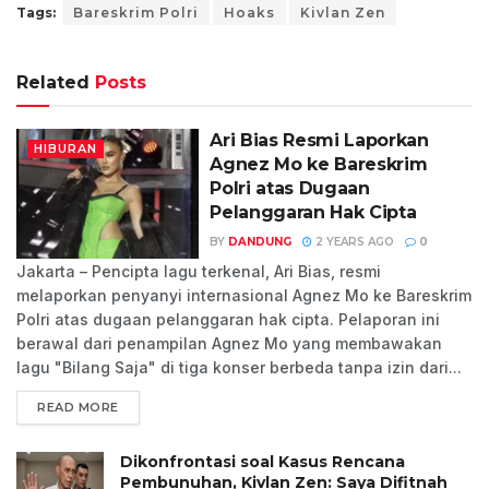
Tags:
Bareskrim Polri
Hoaks
Kivlan Zen
Related
Posts
Ari Bias Resmi Laporkan
HIBURAN
Agnez Mo ke Bareskrim
Polri atas Dugaan
Pelanggaran Hak Cipta
BY
DANDUNG
2 YEARS AGO
0
Jakarta – Pencipta lagu terkenal, Ari Bias, resmi
melaporkan penyanyi internasional Agnez Mo ke Bareskrim
Polri atas dugaan pelanggaran hak cipta. Pelaporan ini
berawal dari penampilan Agnez Mo yang membawakan
lagu "Bilang Saja" di tiga konser berbeda tanpa izin dari...
READ MORE
Dikonfrontasi soal Kasus Rencana
Pembunuhan, Kivlan Zen: Saya Difitnah