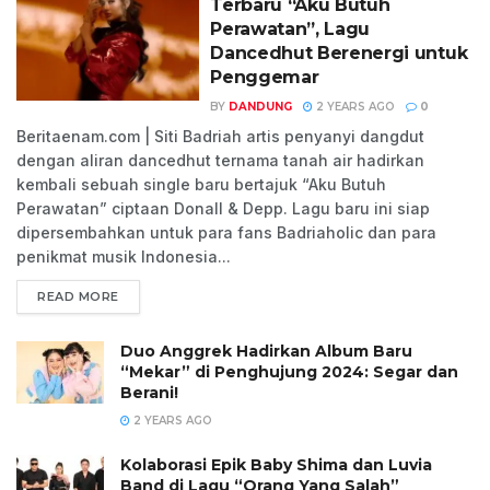
Terbaru “Aku Butuh
Perawatan”, Lagu
Dancedhut Berenergi untuk
Penggemar
BY
DANDUNG
2 YEARS AGO
0
Beritaenam.com | Siti Badriah artis penyanyi dangdut
dengan aliran dancedhut ternama tanah air hadirkan
kembali sebuah single baru bertajuk “Aku Butuh
Perawatan” ciptaan Donall & Depp. Lagu baru ini siap
dipersembahkan untuk para fans Badriaholic dan para
penikmat musik Indonesia...
READ MORE
Duo Anggrek Hadirkan Album Baru
“Mekar” di Penghujung 2024: Segar dan
Berani!
2 YEARS AGO
Kolaborasi Epik Baby Shima dan Luvia
Band di Lagu “Orang Yang Salah”