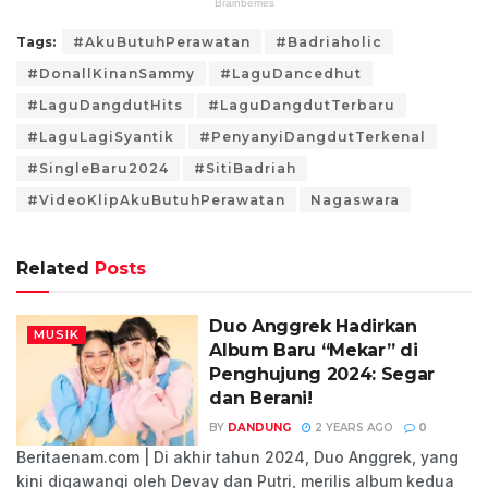
Tags:
#AkuButuhPerawatan
#Badriaholic
#DonallKinanSammy
#LaguDancedhut
#LaguDangdutHits
#LaguDangdutTerbaru
#LaguLagiSyantik
#PenyanyiDangdutTerkenal
#SingleBaru2024
#SitiBadriah
#VideoKlipAkuButuhPerawatan
Nagaswara
Related
Posts
Duo Anggrek Hadirkan
MUSIK
Album Baru “Mekar” di
Penghujung 2024: Segar
dan Berani!
BY
DANDUNG
2 YEARS AGO
0
Beritaenam.com | Di akhir tahun 2024, Duo Anggrek, yang
kini digawangi oleh Devay dan Putri, merilis album kedua