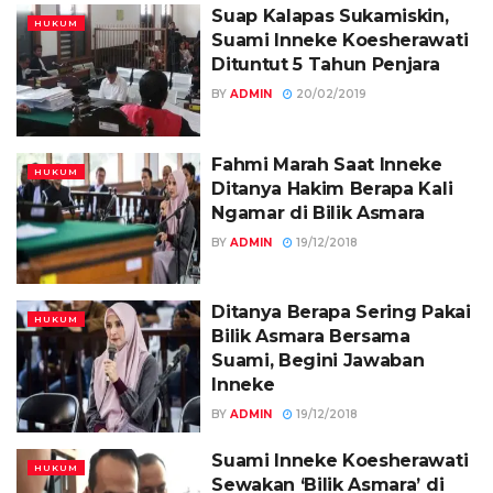
Suap Kalapas Sukamiskin,
HUKUM
Suami Inneke Koesherawati
Dituntut 5 Tahun Penjara
BY
ADMIN
20/02/2019
Fahmi Marah Saat Inneke
HUKUM
Ditanya Hakim Berapa Kali
Ngamar di Bilik Asmara
BY
ADMIN
19/12/2018
Ditanya Berapa Sering Pakai
HUKUM
Bilik Asmara Bersama
Suami, Begini Jawaban
Inneke
BY
ADMIN
19/12/2018
Suami Inneke Koesherawati
HUKUM
Sewakan ‘Bilik Asmara’ di