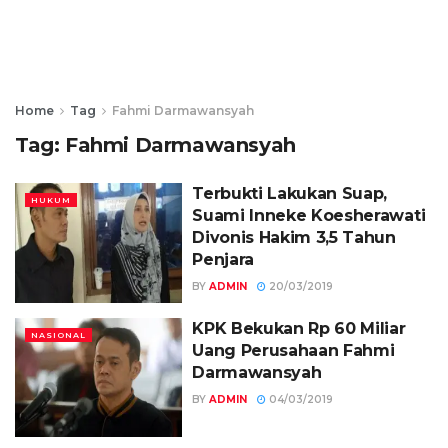
Home
Tag
Fahmi Darmawansyah
Tag:
Fahmi Darmawansyah
Terbukti Lakukan Suap,
HUKUM
Suami Inneke Koesherawati
Divonis Hakim 3,5 Tahun
Penjara
BY
ADMIN
20/03/2019
KPK Bekukan Rp 60 Miliar
NASIONAL
Uang Perusahaan Fahmi
Darmawansyah
BY
ADMIN
04/03/2019