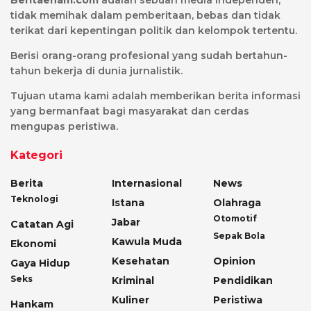
Beritaenam.com
adalah sebuah media independen,
tidak memihak dalam pemberitaan, bebas dan tidak
terikat dari kepentingan politik dan kelompok tertentu.
Berisi orang-orang profesional yang sudah bertahun-
tahun bekerja di dunia jurnalistik.
Tujuan utama kami adalah memberikan berita informasi
yang bermanfaat bagi masyarakat dan cerdas
mengupas peristiwa.
Kategori
Berita
Internasional
News
Teknologi
Istana
Olahraga
Otomotif
Jabar
Catatan Agi
Sepak Bola
Kawula Muda
Ekonomi
Kesehatan
Opinion
Gaya Hidup
Seks
Kriminal
Pendidikan
Kuliner
Peristiwa
Hankam