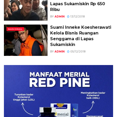
Lapas Sukamiskin Rp 650
Ribu
BY
ADMIN
13/12/2018
Suami Inneke Koesherawati
NASIONAL
Kelola Bisnis Ruangan
Senggama di Lapas
Sukamiskin
BY
ADMIN
05/12/2018