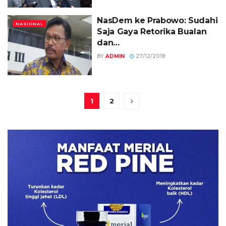
NasDem ke Prabowo: Sudahi
NASIONAL
Saja Gaya Retorika Bualan
dan…
BY
ADMIN
27/12/2018
1
2