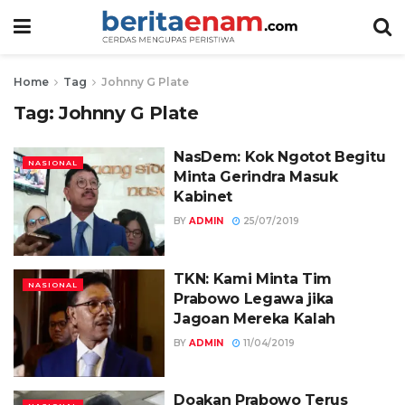
Home
Tag
Johnny G Plate
Tag:
Johnny G Plate
NasDem: Kok Ngotot Begitu
NASIONAL
Minta Gerindra Masuk
Kabinet
BY
ADMIN
25/07/2019
TKN: Kami Minta Tim
NASIONAL
Prabowo Legawa jika
Jagoan Mereka Kalah
BY
ADMIN
11/04/2019
Doakan Prabowo Terus