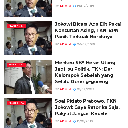
BY
ADMIN
19/02/2019
Jokowi Bicara Ada Elit Pakai
NASIONAL
Konsultan Asing, TKN: BPN
Panik Terkuak Boroknya
BY
ADMIN
04/02/2019
Menkeu SBY Heran Utang
NASIONAL
Jadi Isu Politik, TKN: Dari
Kelompok Sebelah yang
Selalu Goreng-goreng
BY
ADMIN
01/02/2019
Soal Pidato Prabowo, TKN
NASIONAL
Jokowi: Gaya Retorika Saja,
Rakyat Jangan Kecele
BY
ADMIN
15/01/2019