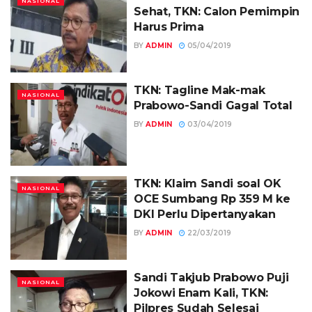
NASIONAL
Sehat, TKN: Calon Pemimpin
Harus Prima
BY
ADMIN
05/04/2019
TKN: Tagline Mak-mak
NASIONAL
Prabowo-Sandi Gagal Total
BY
ADMIN
03/04/2019
TKN: Klaim Sandi soal OK
NASIONAL
OCE Sumbang Rp 359 M ke
DKI Perlu Dipertanyakan
BY
ADMIN
22/03/2019
Sandi Takjub Prabowo Puji
NASIONAL
Jokowi Enam Kali, TKN:
Pilpres Sudah Selesai