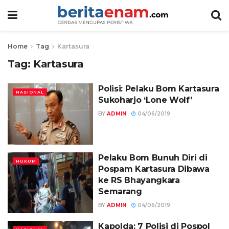
Home
Tag
Kartasura
Tag:
Kartasura
Polisi: Pelaku Bom Kartasura
NASIONAL
Sukoharjo ‘Lone Wolf’
BY
ADMIN
04/06/2019
Pelaku Bom Bunuh Diri di
HUKUM
Pospam Kartasura Dibawa
ke RS Bhayangkara
Semarang
BY
ADMIN
04/06/2019
Kapolda: 7 Polisi di Pospol