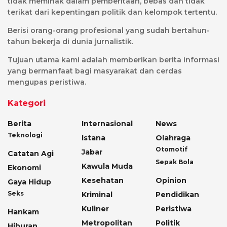
tidak memihak dalam pemberitaan, bebas dan tidak
terikat dari kepentingan politik dan kelompok tertentu.
Berisi orang-orang profesional yang sudah bertahun-
tahun bekerja di dunia jurnalistik.
Tujuan utama kami adalah memberikan berita informasi
yang bermanfaat bagi masyarakat dan cerdas
mengupas peristiwa.
Kategori
Berita
Internasional
News
Teknologi
Istana
Olahraga
Otomotif
Jabar
Catatan Agi
Sepak Bola
Kawula Muda
Ekonomi
Kesehatan
Opinion
Gaya Hidup
Seks
Kriminal
Pendidikan
Kuliner
Peristiwa
Hankam
Metropolitan
Politik
Hiburan