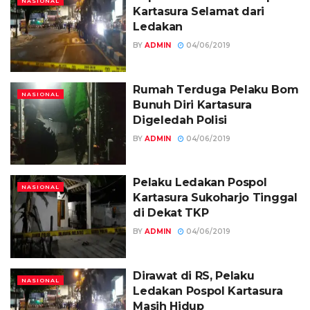
NASIONAL
Kartasura Selamat dari
Ledakan
BY
ADMIN
04/06/2019
Rumah Terduga Pelaku Bom
NASIONAL
Bunuh Diri Kartasura
Digeledah Polisi
BY
ADMIN
04/06/2019
Pelaku Ledakan Pospol
NASIONAL
Kartasura Sukoharjo Tinggal
di Dekat TKP
BY
ADMIN
04/06/2019
Dirawat di RS, Pelaku
NASIONAL
Ledakan Pospol Kartasura
Masih Hidup