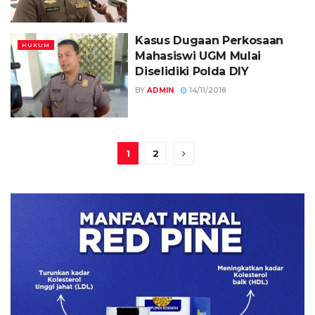
Kasus Dugaan Perkosaan
HUKUM
Mahasiswi UGM Mulai
Diselidiki Polda DIY
BY
ADMIN
14/11/2018
1
2