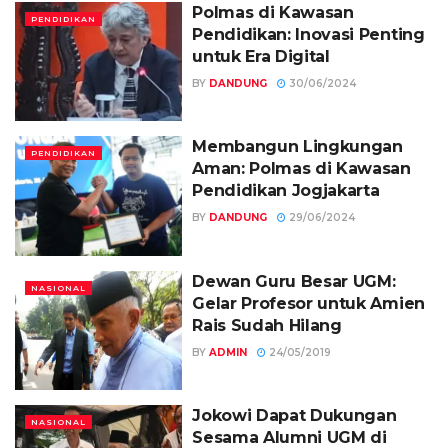
Polmas di Kawasan
PENDIDIKAN
Pendidikan: Inovasi Penting
untuk Era Digital
BY
DANDUNG
30/06/2024
Membangun Lingkungan
PENDIDIKAN
Aman: Polmas di Kawasan
Pendidikan Jogjakarta
BY
DANDUNG
29/06/2024
Dewan Guru Besar UGM:
NASIONAL
Gelar Profesor untuk Amien
Rais Sudah Hilang
BY
ADMIN
24/05/2019
Jokowi Dapat Dukungan
NASIONAL
Sesama Alumni UGM di