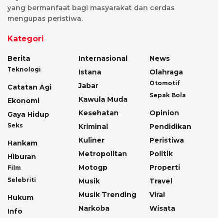
yang bermanfaat bagi masyarakat dan cerdas
mengupas peristiwa.
Kategori
Berita
Internasional
News
Teknologi
Istana
Olahraga
Otomotif
Jabar
Catatan Agi
Sepak Bola
Kawula Muda
Ekonomi
Kesehatan
Opinion
Gaya Hidup
Seks
Kriminal
Pendidikan
Kuliner
Peristiwa
Hankam
Metropolitan
Politik
Hiburan
Motogp
Properti
Film
Selebriti
Musik
Travel
Musik Trending
Viral
Hukum
Narkoba
Wisata
Info