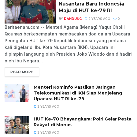
Nusantara Baru Indonesia
Maju di HUT ke-79 RI
BY
DANDUNG
2 YEARS AGO
0
Beritaenam.com -- Menteri Agama (Menag) Yaqut Cholil
Qoumas berkesempatan membacakan doa dalam Upacara
Peringatan HUT ke-79 Republik Indonesia yang pertama
kali digelar di Ibu Kota Nusantara (IKN). Upacara ini
dipimpin langsung oleh Presiden Joko Widodo dan dihadiri
oleh Ibu Negara...
READ MORE
Menteri Kominfo Pastikan Jaringan
Telekomunikasi di IKN Siap Menjelang
Upacara HUT RI ke-79
2 YEARS AGO
HUT Ke-78 Bhayangkara: Polri Gelar Pesta
Rakyat di Monas
2 YEARS AGO