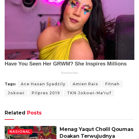
Tags:
Ace Hasan Syadzily
Amien Rais
Fitnah
Jokowi
Pilpres 2019
TKN Jokowi-Ma'ruf
Related
Posts
Menag Yaqut Cholil Qoumas
NASIONAL
Doakan Terwujudnya