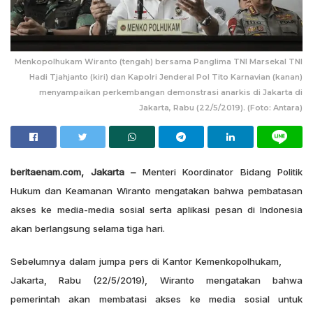
Menkopolhukam Wiranto (tengah) bersama Panglima TNI Marsekal TNI
Hadi Tjahjanto (kiri) dan Kapolri Jenderal Pol Tito Karnavian (kanan)
menyampaikan perkembangan demonstrasi anarkis di Jakarta di
Jakarta, Rabu (22/5/2019). (Foto: Antara)
beritaenam.com, Jakarta –
Menteri Koordinator Bidang Politik
Hukum dan Keamanan Wiranto mengatakan bahwa pembatasan
akses ke media-media sosial serta aplikasi pesan di Indonesia
akan berlangsung selama tiga hari.
Sebelumnya dalam jumpa pers di Kantor Kemenkopolhukam,
Jakarta, Rabu (22/5/2019), Wiranto mengatakan bahwa
pemerintah akan membatasi akses ke media sosial untuk