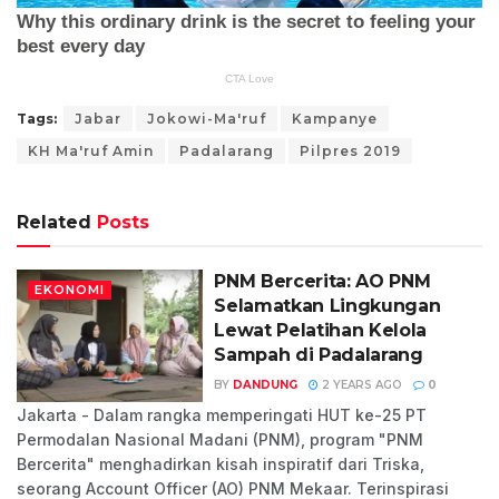
Tags:
Jabar
Jokowi-Ma'ruf
Kampanye
KH Ma'ruf Amin
Padalarang
Pilpres 2019
Related
Posts
PNM Bercerita: AO PNM
EKONOMI
Selamatkan Lingkungan
Lewat Pelatihan Kelola
Sampah di Padalarang
BY
DANDUNG
2 YEARS AGO
0
Jakarta - Dalam rangka memperingati HUT ke-25 PT
Permodalan Nasional Madani (PNM), program "PNM
Bercerita" menghadirkan kisah inspiratif dari Triska,
seorang Account Officer (AO) PNM Mekaar. Terinspirasi