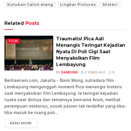
Kutukan Calon Arang
Lingkar Pictures
Misteri
Related
Posts
Traumatis! Pica Asli
FILM
Menangis Teringat Kejadian
Nyata Di Poli Gigi Saat
Menyaksikan Film
Lembayung
BY
DANDUNG
2 YEARS AGO
0
Beritaenam.com, Jakarta - Baim Wong, sutradara film
Lembayung mengunggah moment Pica menangis histeris
saat menyaksikan film Lembayung. Ia teringat kejadian
nyata saat dirinya dan temannya bernama Arum, melihat
perempuan misterius, sosok pasien tak terdaftar yang tiba-
tiba masuk ke ruang poli...
READ MORE