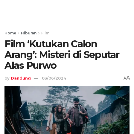
Home
Hiburan
Film
Film ‘Kutukan Calon
Arang’: Misteri di Seputar
Alas Purwo
A
by
Dandung
03/06/2024
A