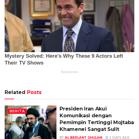
Related
Posts
Presiden Iran Akui
BERITA
Komunikasi dengan
Pemimpin Tertinggi Mojtaba
Khamenei Sangat Sulit
BY
AL BERLANT GHULAM
2 DAYS AGO