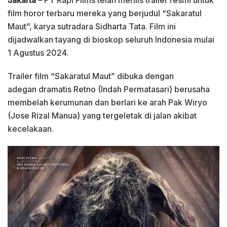
Jakarta –
PT Rapi Films telah merilis trailer resmi untuk
film horor terbaru mereka yang berjudul “Sakaratul
Maut”, karya sutradara Sidharta Tata. Film ini
dijadwalkan tayang di bioskop seluruh Indonesia mulai
1 Agustus 2024.
Trailer film “Sakaratul Maut” dibuka dengan
adegan dramatis Retno (Indah Permatasari) berusaha
membelah kerumunan dan berlari ke arah Pak Wiryo
(Jose Rizal Manua) yang tergeletak di jalan akibat
kecelakaan.