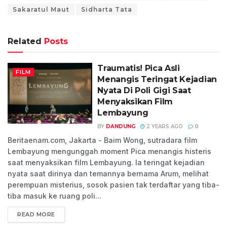
Sakaratul Maut
Sidharta Tata
Related
Posts
Traumatis! Pica Asli
FILM
Menangis Teringat Kejadian
Nyata Di Poli Gigi Saat
Menyaksikan Film
Lembayung
BY
DANDUNG
2 YEARS AGO
0
Beritaenam.com, Jakarta - Baim Wong, sutradara film
Lembayung mengunggah moment Pica menangis histeris
saat menyaksikan film Lembayung. Ia teringat kejadian
nyata saat dirinya dan temannya bernama Arum, melihat
perempuan misterius, sosok pasien tak terdaftar yang tiba-
tiba masuk ke ruang poli...
READ MORE